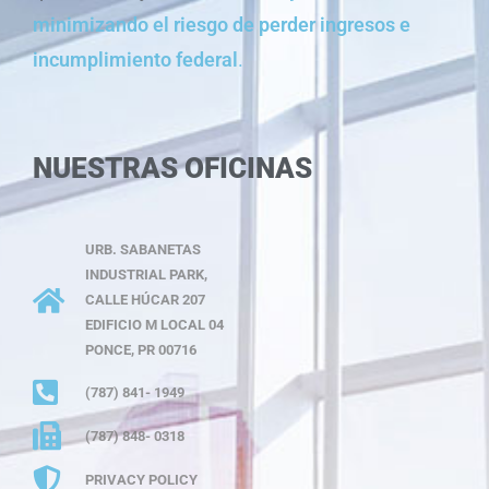
minimizando el riesgo de perder ingresos e
incumplimiento federal
.
NUESTRAS OFICINAS
URB. SABANETAS
INDUSTRIAL PARK,
CALLE HÚCAR 207
EDIFICIO M LOCAL 04
PONCE, PR 00716
(787) 841- 1949
(787) 848- 0318
PRIVACY POLICY